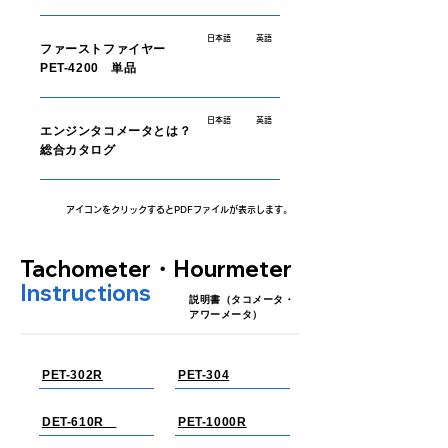
日本語
英語
ファーストファイヤー
PET-4200 単品
日本語
英語
エンジンタコメータとは？
総合カタログ
アイコンをクリックするとPDFファイルが表示します。
Tachometer・Hourmeter
Instructions
​説明書（タコメータ・
アワーメータ）
PET-302R
PET-304
DET-610R
PET-1000R