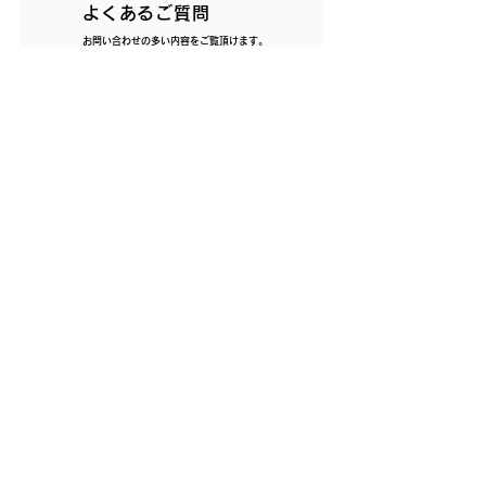
よくあるご質問
お問い合わせの多い内容をご覧頂けます。
故障かなと思ったら
主な故障原因と対処方法をご確認いただけます。
お問い合わせ
購入・修理のご相談はこちらから
Support
Company
トップメッセージ
故障かと思ったら
事業内容
よくある質問
会社概要
沿革
主要取引先一覧
Download