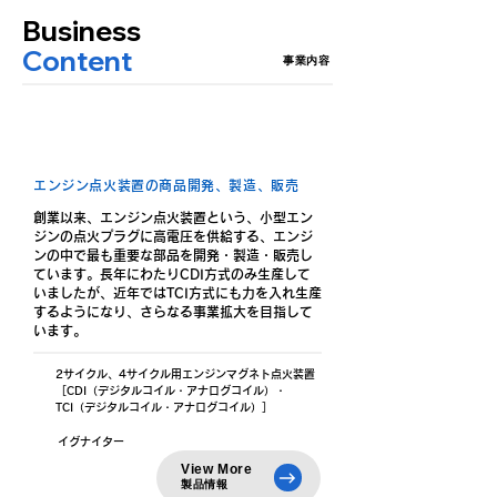
Business
Content
事業内容
エンジン点火装置事業
エンジン点火装置の商品開発、製造、販売
創業以来、エンジン点火装置という、小型エン
ジンの点火プラグに高電圧を供給する、エンジ
ンの中で最も重要な部品を開発・製造・販売し
ています。
長年にわたりCDI方式のみ生産して
いましたが、近年ではTCI方式にも力を入れ生産
するようになり、さらなる事業拡大を目指して
います。
2サイクル、4サイクル用エンジンマグネト点火装置
［CDI（デジタルコイル・アナログコイル）・
TCI（デジタルコイル・アナログコイル）］
イグナイター
View More
​製品情報