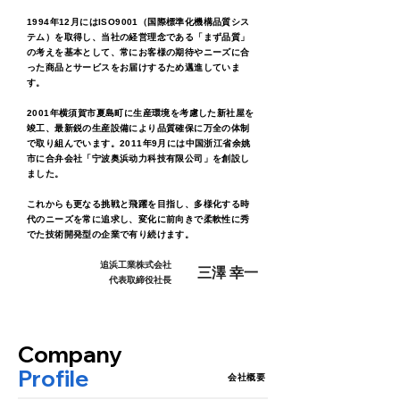
1994年12月にはISO9001（国際標準化機構品質シス
テム）を取得し、当社の経営理念である「まず品質」
の考えを基本として、常にお客様の期待やニーズに合
った商品とサービスをお届けするため邁進していま
す。
2001年横須賀市夏島町に生産環境を考慮した新社屋を
竣工、最新鋭の生産設備により品質確保に万全の体制
で取り組んでいます。2011年9月には中国浙江省余姚
市に合弁会社「宁波奥浜动力科技有限公司」を創設し
ました。
これからも更なる挑戦と飛躍を目指し、多様化する時
代のニーズを常に追求し、変化に前向きで柔軟性に秀
でた技術開発型の企業で有り続けます。
​追浜工業株式会社
三澤 幸一
代表取締役社長
Company
Profile
会社概要