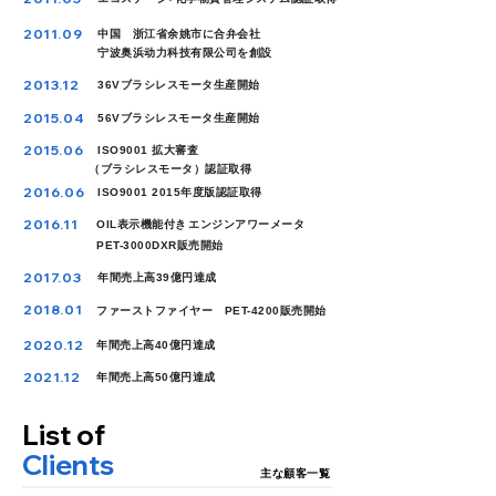
2011.09
中国 浙江省余姚市に合弁会社
宁波奥浜动力科技有限公司を創設​​
2013.12
36Vブラシレスモータ生産開始
2015.04
56Vブラシレスモータ生産開始
2015.06
ISO9001 拡大審査
（ブラシレスモータ）認証取得
2016.06
ISO9001 2015年度版認証取得
2016.11
OIL表示機能付き
エンジンアワーメータ
PET-3000DXR販売開始
2017.03
年間売上高39億円達成
2018.01
ファーストファイヤー PET-4200販売開始
2020.12
年間売上高40億円達成
2021.12
年間売上高50億円達成
List of
Clients
主な顧客一覧