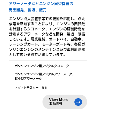
アワーメータなどエンジン周辺機器の
商品開発、製造、販売
エンジン点火装置事業での技術を応用し、点火
信号を感知することにより、エンジンの回転数
を計測するタコメータ、エンジンの稼働時間を
計測するアワーメータなどを開発・製造・販売
しています。
農業機械、オートバイ、自動車、
レーシングカート、モーターボート等、各種ガ
ソリンエンジンのメンテナンス及び車載計測器
として広い分野で活躍しています。
ガソリンエンジン用デジタルタコメータ
ガソリンエンジン用デジタルアワーメータ、
超小型アワーメータ
マグネトテスター など
View More
​製品情報
2輪車用
スペシャルパーツ事業