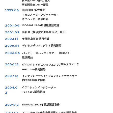
資本金2560万円に増資
研究開発センター新設
1999.06
ISO9001 拡大審査
（タコメータ・アワーメータ・
ギヤヘッド）認証取得
2001.06
ISO9001 2000年度版認証取得
2001.09
新社屋（横須賀市夏島町14-2）竣工
2003.11
年間売上高30億円突破
2005.01
デジタル式CDIマグネト販売開始
2006.06
バッテリー式ヘッジトリマー DHC-30
販売開始
2006.12
対応タコメータ
ダイレクトイグニションエンジン
PET-1200販売開始
2007.12
インテグレーテッド
イグニションアナライザー
PET-9000販売開始
2008.0
イグニションインジケーター
PET-4100販売開始
2
2009.12
ISO9001 2008年度版認証取得
2011.05
エコステージ+化学物質管理システム認証取得