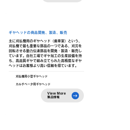
ギヤヘッド事業
ギヤヘッドの商品開発、製造、販売
主に刈払機用のギヤヘッド（歯車室）という、
刈払機で最も重要な部品の一つである、刈刃を
回転させる動力伝達部品を開発・製造・販売し
ています。
自社工場でギヤ加工の生産設備を持
ち、高品質ギヤで組み立てられた高精度なギヤ
ヘッドはお客様より高い信頼を得ています。
刈払機用小型ギヤヘッド
カルチベータ用ギヤヘッド
View More
​製品情報
エンジン周辺機器事業