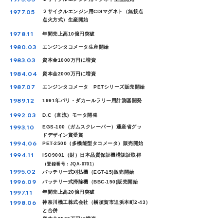
1977.05
２サイクルエンジン用CDIマグネト（無接点
点火方式）生産開始
1978.11
年間売上高10億円突破
1980.03
エンジンタコメータ生産開始
1983.03
資本金1000万円に増資
1984.04
資本金2000万円に増資
1987.07
エンジンタコメータ PETシリーズ販売開始
1989.12
1991年パリ・ダカールラリー用計測器開発
1992.03
D.C（直流）モータ開発
1993.10
EGS-100（ガムスクレーパー）通産省グッ
ドデザイン賞受賞
1994.06
PET-2500（多機能型タコメータ）販売開始
1994.11
ISO9001（財）日本品質保証機構認証取得
（登録番号：JQA-0701）
1995.02
バッテリー式刈払機（EGT-15)販売開始
1996.09
バッテリー式掃除機（BBC-150)販売開始
1997.11
年間売上高20億円突破
1998.06
神奈川機工株式会社（横須賀市追浜本町2-43）
と合併