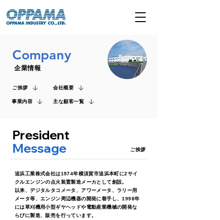
Company
企業情報
ご挨拶
会社概要
事業内容
主な顧客一覧
President
Message
ご挨拶
追浜工業株式会社は1974年横須賀市追浜本町に2サイ
クルエンジンの点火装置製造メーカとして創設。
以来、デジタルタコメータ、アワーメータ、ラリー用
メータ等、エンジン周辺機器の開発に着手し、1998年
には草刈機用小型ギヤヘッドや電動産業機械の開発な
らびに製造、販売を行っています。