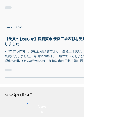
とうございます。 このたび、より快適にご利用いただける
よう、弊社Webサイトを全面リニューアルいたしました。
Jan 20, 2025
【受賞のお知らせ】横須賀市 優良工場表彰を受賞
しました
2022年1月26日 、弊社は横須賀市より「優良工場表彰」を
受賞いたしました。 今回の表彰は、工場の近代化および合
理化への取り組みが評価され、横須賀市の工業振興に貢献
した点を認めていただいたものです。 表彰式終了後には、
上地克明 横須賀市長との懇談会が行われました。当日は、
猪熊社長より刈払機のカットモデルを用いて弊社製品につ
いて説明を行い、市長ならびに市役所関係者の皆様に、製
品への理解を深めていただく有意義な機会となりました。
今後も地域社会への貢献と、より一層の品質向上に努めて
まいります。
2024年11月14日
New