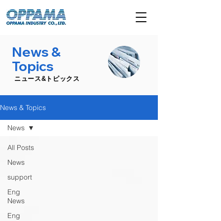
News &
Topics
​ニュース&​​​トピックス
News & Topics
News
All Posts
News
support
Eng
News
Eng