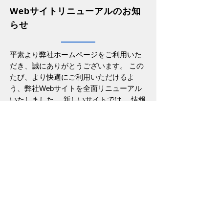
s
Webサイトリニューアルのお知
らせ
平素より弊社ホームページをご利用いた
だき、誠にありがとうございます。 この
たび、より快適にご利用いただけるよ
う、弊社Webサイトを全面リニューアル
いたしました。 新しいサイトでは、 情報
の探しやすさを向上 スマートフォンやタ
ブレット対応で、どこからでも快適に閲
覧可能 最新情報の発信強化 を目指し、デ
ザインや構成を一新いたしました。 ま
た、Webサイトの全面リニューアルにと
もない、一部ページのURLが変更になり
ました。 ブラウザの「ブックマーク」
「お気に入り」などに登録されている場